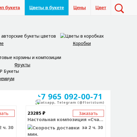
ип букета
Цветы в букете
Цены
Цвет
ие
Коробки
Фрукты
ремиум
+7 965 092-00-71
Whatsapp, Telegram (@Floristum)
23285 ₽
зать
Заказать
Настольная композиция «Счастье везде!»
 ч. 30
за 2 ч. 30
мин.