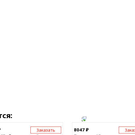
ся:
₽
8047 ₽
Заказать
Зака