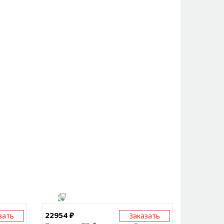
22954 ₽
зать
Заказать