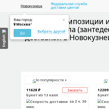
Федеральная служба
Новокузнецк
доставки цветов
Букеты и композиции 
×
Ваш город:
Москва
?
цветов , калла (зантеде
Выбрать другой
Да
доставкой в Новокузне
English
По популярности
11628 ₽
12209
Заказать
Букет из 13 калл
Букет
за 2 ч. 30
мин.
мин.