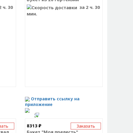
 ч. 30
за 2 ч. 30
мин.
Отправить ссылку на
приложение
8313 ₽
зать
Заказать
Букет из 9 красных роз Эквадор
Букет "Моя прелесть"