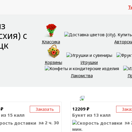
Т
из
схия) с
Классика
Авторск
цк
Корзины
Игрушки
Лакомства
П
 ₽
12209 ₽
Заказать
Зака
 из 15 калл
Букет из 13 калл
за 2 ч. 30
за 2
мин.