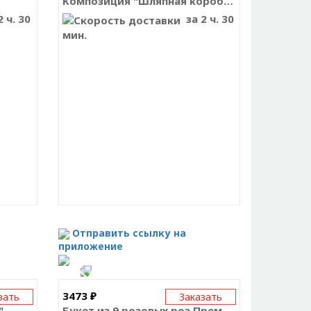
Композиция "Шляпная коробка с мимозой"
 ч. 30
за 2 ч. 30
мин.
Отправить ссылку на
приложение
3473 ₽
зать
Заказать
"
Букет из 9 розовых роз Премиум