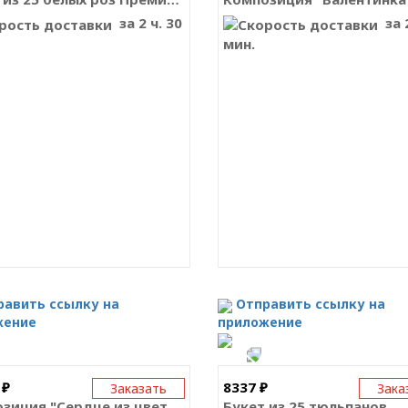
за 2 ч. 30
за 2
мин.
равить ссылку на
Отправить ссылку на
жение
приложение
 ₽
8337 ₽
Заказать
Зака
Композиция "Сердце из цветов"
Букет из 25 тюльпанов