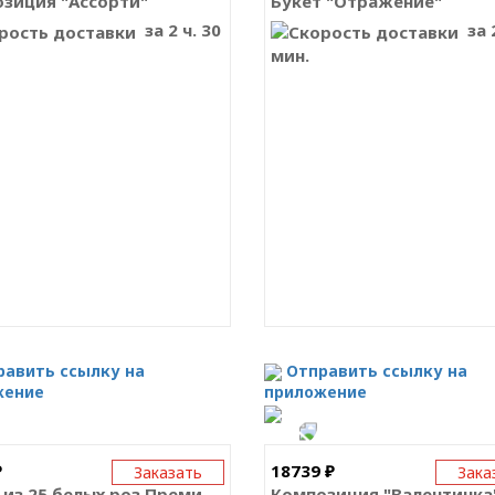
зиция "Ассорти"
Букет "Отражение"
за 2 ч. 30
за 2
мин.
равить ссылку на
Отправить ссылку на
жение
приложение
₽
18739 ₽
Заказать
Зака
Букет из 25 белых роз Премиум
Композиция "Валентинка