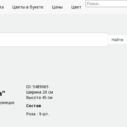
та
Цветы в букете
Цены
Цвет
Найти
ID: 5489065
а"
Ширина 20 см
Высота 45 см
узнецке
Состав
Роза - 9 шт.