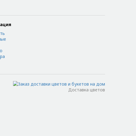
мация
ть
ные
 о
ора
Доставка цветов