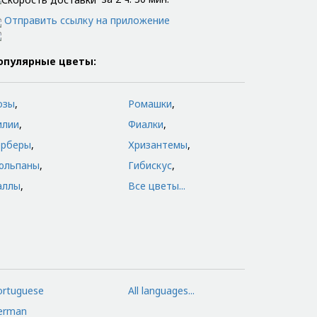
Отправить ссылку на приложение
опулярные цветы:
озы
,
Ромашки
,
илии
,
Фиалки
,
ерберы
,
Хризантемы
,
юльпаны
,
Гибискус
,
аллы
,
Все цветы...
ortuguese
All languages...
erman