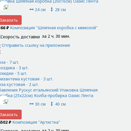
паковка Шляпная коробка (20x16см) Оазис Лента
24 см
28 см
Заказать
366 ₽
Композиция "Шляпная коробка с мимозой"
за 2 ч. 30 мин.
Отправить ссылку на приложение
за - 7 шт.
оздика - 3 шт.
рхидеи - 5 шт.
ризантема кустовая - 3 шт.
за кустовая - 2 шт.
бавления Рускус итальянский Упаковка Шляпная
оробка (25x22см) Колба-пробирка Оазис Лента
30 см
40 см
Заказать
6502 ₽
Композиция "Артистка"
за 2 ч. 30 мин.