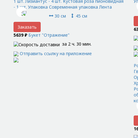
1 шт. Лизиантус - 4 шт. Кустовая роза пионовидная
У
- 1 шт. Упаковка Современная упаковка Лента
30 см
45 см
Заказать
6
5639 ₽
Букет "Отражение"
за 2 ч. 30 мин.
Отправить ссылку на приложение
Ро
Гв
О
Х
Ро
о
к
1