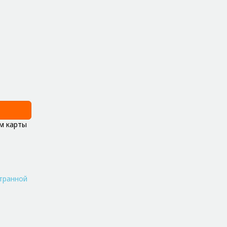
м карты
транной