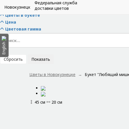
Скрыть фильтры
Федеральная служба
Новокузнецк
Тип букета
доставки цветов
Цветы в букете
Цена
Цветовая гамма
English
Сбросить
Показать
Цветы в Новокузнецке
Букет "Любящий мишк
45 см
20 см